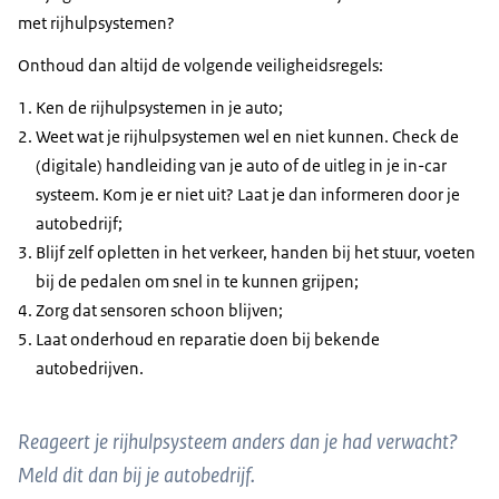
Ondertiteling
rijhulpsystemen.
met rijhulpsystemen?
srt
1 KB
ER VERSCHIJNEN NU TEKSTEN IN BEELD:
Onthoud dan altijd de volgende veiligheidsregels:
Download
vermoeidheidsherkenning en
Ken de rijhulpsystemen in je auto;
afleidingsherkenning. AdaptiveCruise Control,
Weet wat je rijhulpsystemen wel en niet kunnen. Check de
Autonoom Noodremsysteem, Intelligente
(digitale) handleiding van je auto of de uitleg in je in-car
snelheidsassistent en rijkstrookondersteuning)
systeem. Kom je er niet uit? Laat je dan informeren door je
autobedrijf;
VOICE-OVER:
Blijf zelf opletten in het verkeer, handen bij het stuur, voeten
Ook wel ADAS, Advanced Driver Assistance
bij de pedalen om snel in te kunnen grijpen;
Systems, genoemd.
Zorg dat sensoren schoon blijven;
Laat onderhoud en reparatie doen bij bekende
Technieken die het rijden veiliger en
autobedrijven.
comfortabeler kunnen maken,
maar die je verstandig moet gebruiken.
Reageert je rijhulpsysteem anders dan je had verwacht?
Onthoud daarom de vuistregels van veilig gebruik.
Meld dit dan bij je autobedrijf.