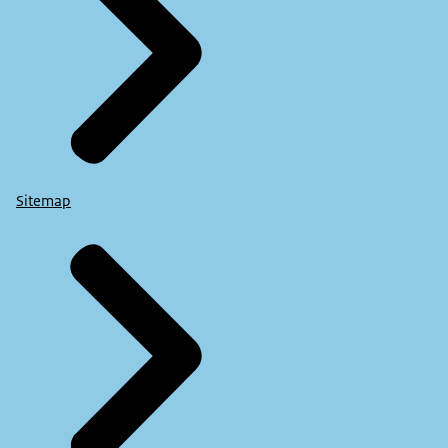
Reageert je rijhulpsysteem anders dan verwacht?
Meld dit dan bij je autobedrijf of
leasemaatschappij.
Rij slim en ga veilig op weg.
OP 56 SECONDEN VERSCHIJNEN LOGO'S (Slim
Sitemap
onderweg)
en OP 56 SECONDEN (RIJKSOVERHEID LOGO)