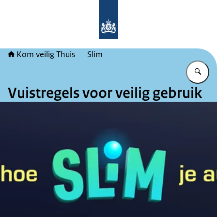
Naar de homepage van Kom veilig Th
Kom veilig Thuis
Slim
Vu
Vuistregels voor veilig gebruik