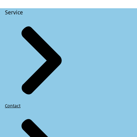
Eén: ken de rijhulpsystemen in je auto
Service
ER VERSCHIJNEN NU ICOONTJES IN BEELD van
Rijhulpsystemen
VOICE-OVER:
Twee: weet wat je rijhulpsystemen wel en niet
kunnen.
Drie: blijf zelf opletten in het verkeer, met actieve
rijhouding.
Dus handen aan het stuur en voeten bij de pedalen
om mogelijk snel in te kunnen grijpen.
Je bent immers zelf verantwoordelijk.
Contact
Vier: houd sensoren en camera's schoon.
Vijf: laat onderhoud en reparatie uitvoeren bij
erkende autobedrijven.