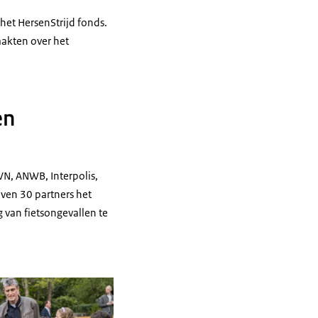
 het HersenStrijd fonds.
aakten over het
en
VN, ANWB, Interpolis,
jven 30 partners het
g van fietsongevallen te