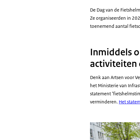
De Dag van de Fietshelm i
Ze organiseerden in 202
toenemend aantal fietso
Inmiddels o
activiteite
Denk aan Artsen voor Vei
het Ministerie van Infra
statement ‘fietshelmstim
verminderen.
Het statem