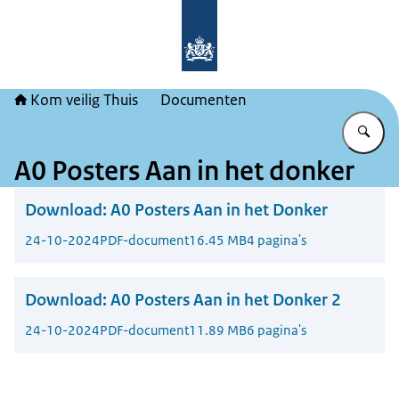
Naar de homepage van Kom veilig Th
Kom veilig Thuis
Documenten
Vu
A0 Posters Aan in het donker
Download:
A0 Posters Aan in het Donker
24-10-2024
PDF-document
16.45 MB
4 pagina's
Download:
A0 Posters Aan in het Donker 2
24-10-2024
PDF-document
11.89 MB
6 pagina's