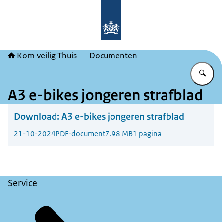
Naar de homepage van Kom veilig Th
Kom veilig Thuis
Documenten
Vu
A3 e-bikes jongeren strafblad
Download:
A3 e-bikes jongeren strafblad
21-10-2024
PDF-document
7.98 MB
1 pagina
Service