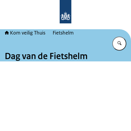
Naar de homepage van Kom veilig Th
Kom veilig Thuis
Fietshelm
Vu
Dag van de Fietshelm